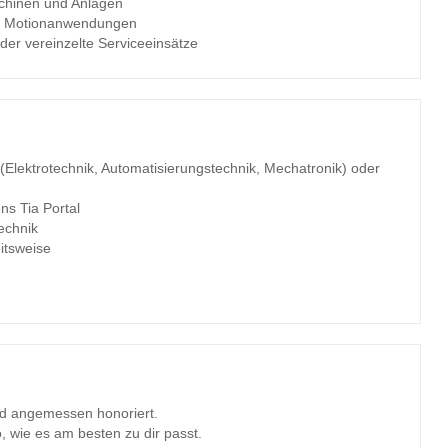
schinen und Anlagen
nd Motionanwendungen
er vereinzelte Serviceeinsätze
(Elektrotechnik, Automatisierungstechnik, Mechatronik) oder
s Tia Portal
echnik
eitsweise
und angemessen honoriert.
o, wie es am besten zu dir passt.