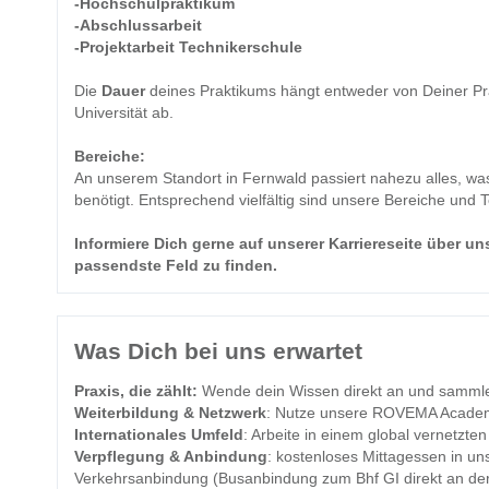
-Hochschulpraktikum
-Abschlussarbeit
-Projektarbeit Technikerschule
Die
Dauer
deines Praktikums hängt entweder von Deiner Pr
Universität ab.
Bereiche:
An unserem Standort in Fernwald passiert nahezu alles, was
benötigt. Entsprechend vielfältig sind unsere Bereiche und 
Informiere Dich gerne auf unserer
Karriereseite
über uns
passendste Feld zu finden.
Was Dich bei uns erwartet
Praxis, die zählt:
Wende dein Wissen direkt an und sammle 
Weiterbildung & Netzwerk
: Nutze unsere ROVEMA Academy
Internationales Umfeld
: Arbeite in einem global vernetzt
Verpflegung & Anbindung
: kostenloses Mittagessen in un
Verkehrsanbindung (Busanbindung zum Bhf GI direkt an de