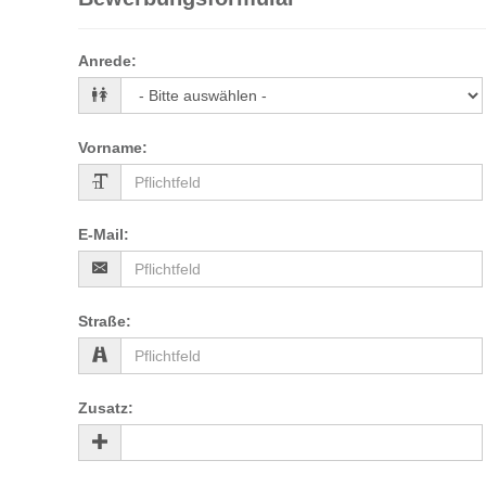
Anrede
:
Vorname
:
E-Mail
:
Straße
:
Zusatz
: