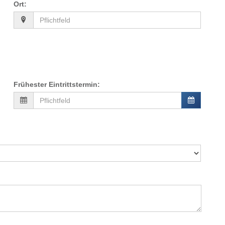
Ort
:
Frühester Eintrittstermin
: